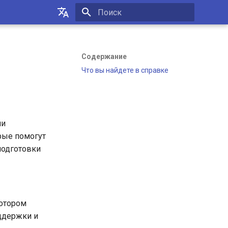
Инициализация поиска
Українська
Русский
Содержание
Что вы найдете в справке
English
ми
рые помогут
подготовки
котором
оддержки и