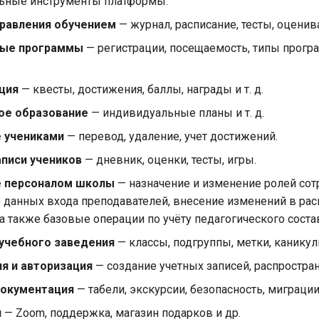
ьные инструменты платформы.
правления обучением
— журнал, расписание, тесты, оценив
ые программы
— регистрации, посещаемость, типы програ
ция
— квесты, достижения, баллы, награды и т. д.
ое образование
— индивидуальные планы и т. д.
 учениками
— перевод, удаление, учет достижений.
писи учеников
— дневник, оценки, тесты, игры.
е персоналом школы
— назначение и изменение ролей сот
 данных входа преподавателей, внесение изменений в рас
 а также базовые операции по учёту педагогического соста
учебного заведения
— классы, подгруппы, метки, каникул
я и авторизация
— создание учетных записей, распростра
документация
— табели, экскурсии, безопасность, миграции
и
— Zoom, поддержка, магазин подарков и др.