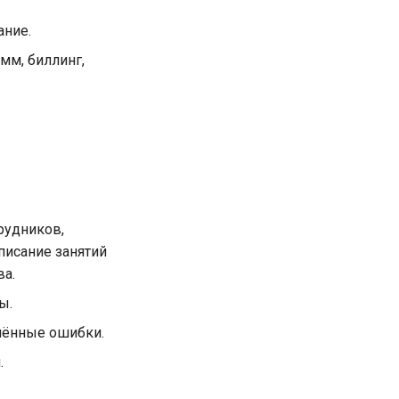
ание.
мм, биллинг,
рудников,
писание занятий
ва.
ы.
нённые ошибки.
.