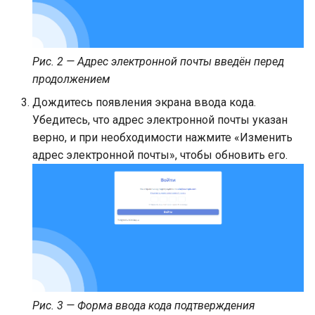
Платежи
добавление ребёнка в
Закрытие учебного года
Как добавить ученика в
Конструктор отчётов
Шаблоны рабочих
Группы результатов
аккаунт родителя
несколько классов
Регистрации на программы
пространств
(настройки)
Рис. 2 — Адрес электронной почты введён перед
Сеть классов
продолжением
Заметки об учениках
Семейные связи
Создание пользователем
Группы результатов
нового рабочего
(выставление)
Дождитесь появления экрана ввода кода.
пространства
Аккаунты Stripe
Убедитесь, что адрес электронной почты указан
Отметка посещаемости 
верно, и при необходимости нажмите «Изменить
Школьное питание
помощи QR кода
Подписки на программы
адрес электронной почты», чтобы обновить его.
Перенаправление после
Мобильный журнал
Шаблоны регистраций
входа в учетную запись
Дашборд виджет
Управление доступами
программ
администрацией
образовательного
учреждения
Рис. 3 — Форма ввода кода подтверждения