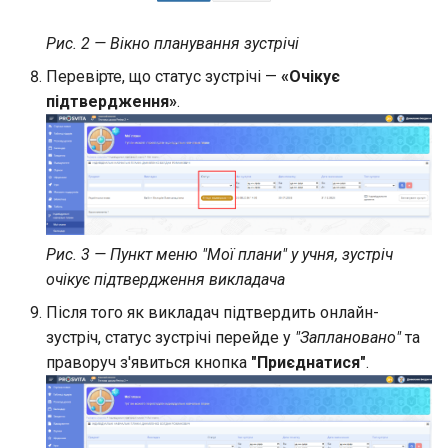
Бібліотека навчального
закладу
Рис. 2 — Вікно планування зустрічі
Перевірте, що статус зустрічі —
«Очікує
Генерація посилання-
підтвердження»
.
запрошення на реєстрацію
Рис. 3 — Пункт меню "Мої плани" у учня, зустріч
очікує підтвердження викладача
Після того як викладач підтвердить онлайн-
зустріч, статус зустрічі перейде у
"Заплановано"
та
праворуч з'явиться кнопка
"Приєднатися"
.