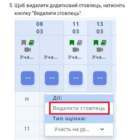
Бібліотека навчального
Щоб видалити додатковий стовпець, натисніть
закладу
кнопку "Видалити стовпець".
Генерація посилання-
запрошення на реєстрацію