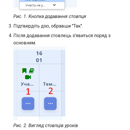
облікового запису батьків
Мережа класів
Реєстрації на програми
Шаблони робочих
Рис. 1. Кнопка додавання стовпця
просторів
Підтвердіть дію, обравши "Так".
Родинні зв'язки
Створення користувачем
Після додавання стовпець з’явиться поряд з
нового робочого простору
Акаунти Stripe
основним.
Шкільне харчування
Підписки на програми
Перенаправлення після
Шаблони реєстрації
входу в обліковий запис
Дашборд віджет програм
Управління доступами
адміністрацією закладу
освіти
Сповіщення
Рис. 2. Вигляд стовпців уроків