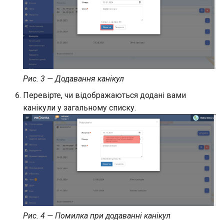
Групи результатів
облікового запису батьк
Мережа класів
Реєстрації на програми
(налаштування)
Родинні зв'язки
Групи результатів
(виставлення)
Акаунти Stripe
Рис. 3 — Додавання канікул
Відмітка про відвідуван
за допомогою QR кодів
Перевірте, чи відображаються додані вами
Підписки на програми
канікули у загальному списку.
Мобільний журнал
Шаблони реєстрації
Дашборд віджет програм
Рис. 4 — Помилка при додаванні канікул