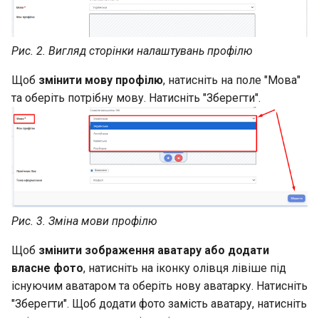
Бібліотека навчального
закладу
Рис. 2. Вигляд сторінки налаштувань профілю
Генерація посилання-
запрошення на реєстрацію
Щоб
змінити мову профілю
, натисніть на поле "Мова"
та оберіть потрібну мову. Натисніть "Зберегти".
Рис. 3. Зміна мови профілю
Щоб
змінити зображення аватару або додати
власне фото
, натисніть на іконку олівця лівіше під
існуючим аватаром та оберіть нову аватарку. Натисніть
"Зберегти". Щоб додати фото замість аватару, натисніть