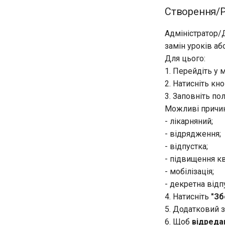
Створення/Р
Адміністратор/
замін уроків аб
Для цього:
1. Перейдіть у
2. Натисніть кн
3. Заповніть по
Можливі причин
- лікарняний;
- відрядження;
- відпустка;
- підвищення кв
- мобілізація;
- декретна відпу
4. Натисніть
"Зб
5. Додатковий з
6. Щоб
відреда