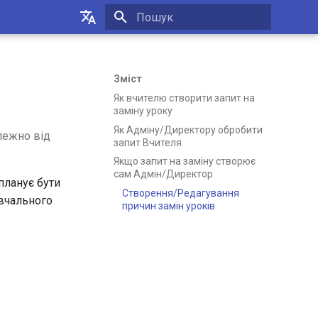
Пошук розпочато
Українська
Русский
Зміст
Як вчителю створити запит на
English
заміну уроку
Як Адміну/Директору обробити
алежно від
запит Вчителя
Якщо запит на заміну створює
сам Адмін/Директор
планує бути
Створення/Редагування
авчального
причин замін уроків