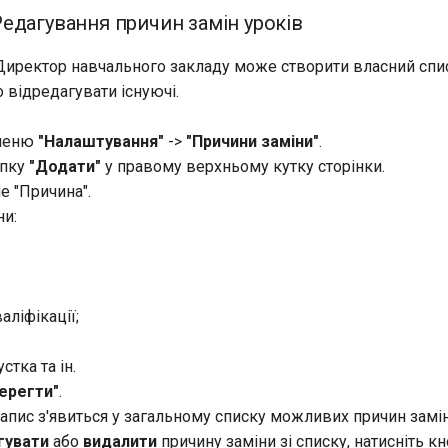
едагування причин замін уроків
Директор навчального закладу може створити власний спи
о відредагувати існуючі.
 меню
"Налаштування"
->
"Причини заміни"
.
опку
"Додати"
у правому верхньому кутку сторінки.
ле "Причина".
и:
аліфікації;
стка та ін.
ерегти"
.
апис з'явиться у загальному списку можливих причин замін
гувати
або
видалити
причину заміни зі списку, натисніть к