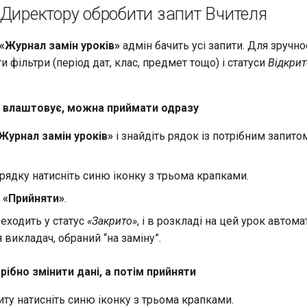
/Директору обробити запит Вчителя
«Журнал замін уроків»
адмін бачить усі запити. Для зручн
 фільтри (період дат, клас, предмет тощо) і статуси
Відкрит
е влаштовує, можна приймати одразу
Журнал замін уроків»
і знайдіть рядок із потрібним запитом
рядку натисніть синю іконку з трьома крапками.
ю
«Прийняти»
.
еходить у статус
«Закрито»
, і в розкладі на цей урок автом
я викладач, обраний “на заміну”.
рібно змінити дані, а потім прийняти
иту натисніть синю іконку з трьома крапками.