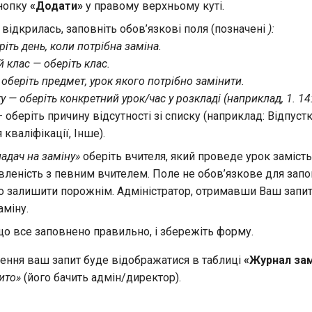
кнопку
«Додати»
у правому верхньому куті.
 відкрилась, заповніть обов’язкові поля (позначені
):
іть день, коли потрібна заміна.
й клас
— оберіть клас.
оберіть предмет, урок якого потрібно замінити.
ку
— оберіть конкретний урок/час у розкладі (наприклад, 1. 14
— оберіть причину відсутності зі списку (наприклад: Відпустк
кваліфікації, Інше).
адач на заміну»
оберіть вчителя, який проведе урок замість
леність з певним вчителем. Поле не обов’язкове для запо
о залишити порожнім. Адміністратор, отримавши Ваш запи
аміну.
що все заповнено правильно, і збережіть форму.
ення ваш запит буде відображатися в таблиці
«Журнал зам
ито»
(його бачить адмін/директор).