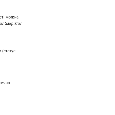
ості можна
о
/
Закрито
/
 (статус
атично