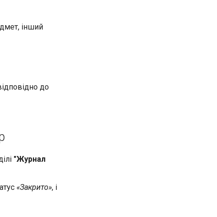
едмет, інший
відповідно до
р
ділі
"Журнал
татус
«Закрито»
, і