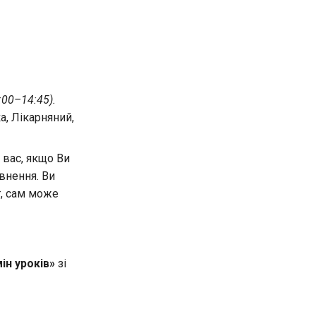
:00–14:45).
а, Лікарняний,
 вас, якщо Ви
внення. Ви
т, сам може
ін уроків»
зі