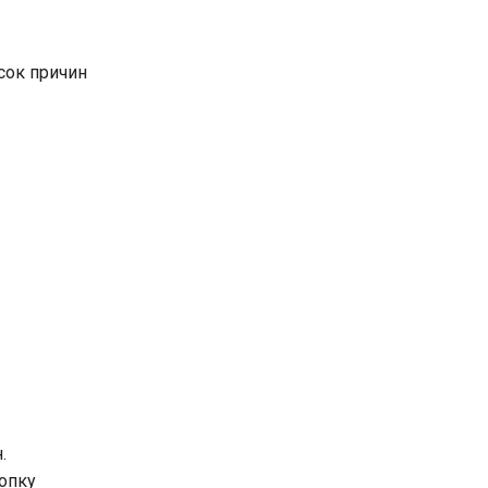
сок причин
.
нопку