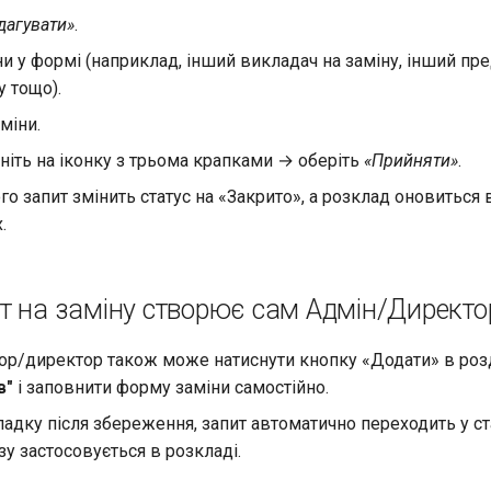
дагувати»
.
ни у формі (наприклад, інший викладач на заміну, інший пр
у тощо).
міни.
ніть на іконку з трьома крапками → оберіть
«Прийняти»
.
го запит змінить статус на «Закрито», а розклад оновиться 
.
т на заміну створює сам Адмін/Директо
тор/директор також може натиснути кнопку «Додати» в роз
в"
і заповнити форму заміни самостійно.
адку після збереження, запит автоматично переходить у с
зу застосовується в розкладі.