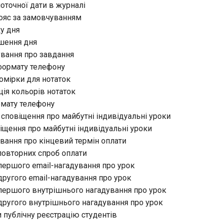
 поточної дати в журналі
пояс за замовчуванням
ку дня
ршення дня
ування про завдання
 формату телефону
омірки для нотаток
ція кольорів нотаток
рмату телефону
 сповіщення про майбутні індивідуальні уроки
віщення про майбутні індивідуальні уроки
ування про кінцевий термін оплати
 повторних спроб оплати
першого email-нагадування про урок
другого email-нагадування про урок
 першого внутрішнього нагадування про урок
другого внутрішнього нагадування про урок
 публічну реєстрацію студентів