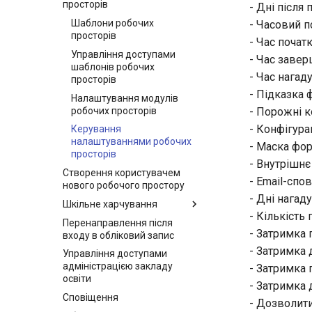
просторів
- Дні після
Шаблони робочих
- Часовий 
просторів
- Час почат
Управління доступами
- Час заве
шаблонів робочих
- Час нагад
просторів
- Підказка
Налаштування модулів
робочих просторів
- Порожні к
- Конфігура
Керування
налаштуваннями робочих
- Маска фо
просторів
- Внутрішнє
Створення користувачем
- Email-спо
нового робочого простору
- Дні нагад
Шкільне харчування
- Кількість
Перенаправлення після
Додавання та редагування
- Затримка 
входу в обліковий запис
типів страв
- Затримка 
Управління доступами
План харчування
адміністрацією закладу
- Затримка
Контроль харчування
освіти
- Затримка 
Звіт про харчування
Сповіщення
- Дозволити