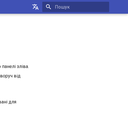
Пошук розпочато
Українська
Русский
English
панелі зліва.
воруч від
вані для