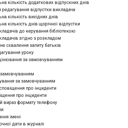
на кількість додаткових відпускних днів
и редагування відпустки викладача
на кількість вихідних днів
на кількість днів щорічної відпустки
кладачів до керування бібліотекою
кладачів згідно з розкладом
не схвалення запиту батьків
дагування уроку
оцінювання за замовчуванням
а замовчуванням
дування за замовчуванням
 сповіщення про інциденти
віщення про інциденти
ий вираз формату телефону
ля
ння імені
точної дати в журналі