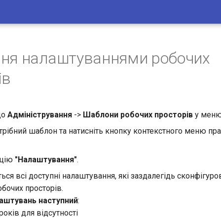
ня налаштуваннями робочих
ів
до
Адміністрування
->
Шаблони робочих просторів
у меню 
трібний шаблон та натисніть кнопку контекстного меню пра
пцію
"Налаштування"
.
ться всі доступні налаштування, які заздалегідь сконфігуро
бочих просторів.
аштувань наступний
:
уроків для відсутності