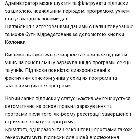
для персоналу школи
Підтвердження зустрічі
Видалення учня з класу
підгрупами
акаунту
Тип роботи (оцінки)
Реєстрація вступного
Адміністратор може шукати та фільтрувати підписки
а
вчителем
Звіт "Облік бесід з безпеки
інструктажу
Журнал замін уроків
Історія досвіду
Таблиці лідерів
за школою, навчальним періодом, програмою, учнем,
т
життєдіяльності"
Призначення класного
Видалення учня з підгрупи
Налаштування закладу
Кнопка "Додати урок"
статусом і діапазонами дат.
керівника
освіти перед початком
Свідоцтва досягнень
Дашборд
Історія накопичення поінтів
Бібліотека учня
Ця таблиця з агрегованими даними є налаштовуваною
о
Звіт "Реєстрація вступного
роботи на платформі
Повернення відрахованого
Кнопка "Експорт"
та може бути відредагована за допомогою кнопки
інструктажу"
Призначення вчителя до
або видаленого учня
Бесіди з безпеки
Завантаження запису уроку
Квести
Табель
Колонки
.
підшколи адміністратором
Створення систем
життєдіяльності
на платформу
Кнопка "Чат класу"
Супершколи
Звіт "Зауваження до
оцінювання
Переведення учня з однієї
Система автоматично створює та оновлює підписки
Правила винагород
Ігри
ведення журналу"
підгрупи в іншу
Таблиця руху учнів класу
Інциденти
учнів на основі змін у зарахуванні до програми, секції
Кнопка "Zoom-
Створення типів оцінок
конференція"
Сповіщення від Улюбленця
Трансляції уроків
та учнів. Підписки повністю синхронізовані з
Таблиця руху учнів класу
Як перевести учня в інший
Облік навчальних
Архів
фактичним списком учнів у секціях програми та
клас
Імпорт даних
досягнень
Створення шаблону
Тригери
життєвим циклом програми.
Звіт Клас: навчальні
журналу у Конструкторі
Запити на приєднання
Новий запис підписки у статусі
«Активна»
генерується
досягнення
Як додати учня у декілька
Керування списком
PDF
Табелі учнів
Об'єкти
автоматично на основі правил зарахування та
класів
предметів у школі
Індивідуальні навчальні
програми після того, як форму реєстрації завершено і
Звіт Школа: навч.
Виставлення
Клас: навчальні досягне
плани
Контейнери
отримано оплату за програму.
досягнення
Нотатки про учнів
Мітки
компетентностей за
Крім того, одноразові та безкоштовні програми також
програмою НУШ
Підтвердження запиту н
Закриття навчального
Мітки
Конструктор звітів
генеруватимуть підписки для цілей відстеження.
Аудиторії
додавання дитини до
року