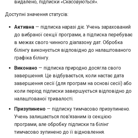
видалено, підписки
«Скасовуються»
.
Бібліотека навчального
закладу
Доступні значення статусів:
Генерація посилання-
Активна
— підписка наразі діє. Учень зарахований
запрошення на реєстрацію
до вибраної секції програми, а підписка перебуває
в межах свого чинного діапазону дат. Обробка
білінгу виконується відповідно до налаштованого
графіка білінгу.
Виконано
— підписка природно досягла свого
завершення. Це відбувається, коли настає дата
завершення сесії (для програм на основі сесії) або
коли період підписки завершується відповідно до
налаштованої тривалості.
Призупинено
— підписку тимчасово призупинено.
Учень залишається пов’язаним із секцією
програми, але обробку підписки та білінг
тимчасово зупинено до її відновлення.