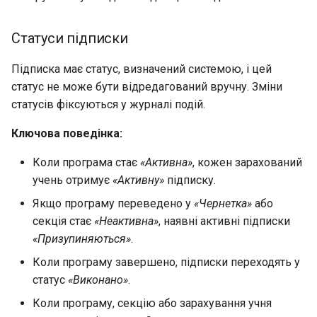
Групи результатів
облікового запису батьк
Мережа класів
Шаблони робочих
(налаштування)
Статуси підписки
просторів
Групи результатів
Підписка має статус, визначений системою, і цей
Створення користувачем
(виставлення)
статус не може бути відредагований вручну. Зміни
нового робочого простору
статусів фіксуються у журналі подій.
Відмітка про відвідуван
Ключова поведінка:
Шкільне харчування
за допомогою QR кодів
Коли програма стає
«Активна»
, кожен зарахований
Перенаправлення після
Мобільний журнал
учень отримує
«Активну»
підписку.
входу в обліковий запис
Якщо програму переведено у
«Чернетка»
або
Управління доступами
секція стає
«Неактивна»
, наявні активні підписки
адміністрацією закладу
«Призупиняються»
.
освіти
Коли програму завершено, підписки переходять у
статус
«Виконано»
.
Сповіщення
Коли програму, секцію або зарахування учня