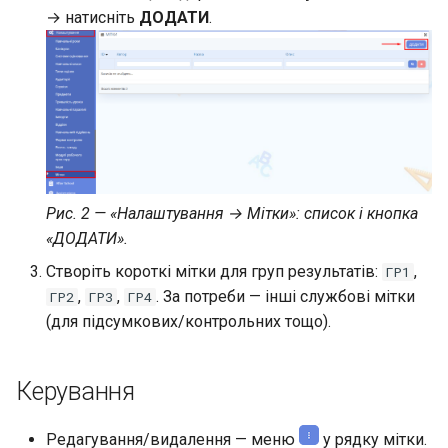
→ натисніть
ДОДАТИ
.
облікового запису батьків
Мережа класів
Реєстрації на програми
Шаблони робочих
просторів
Родинні зв'язки
Створення користувачем
нового робочого простору
Акаунти Stripe
Шкільне харчування
Підписки на програми
Рис. 2 — «Налаштування → Мітки»: список і кнопка
«ДОДАТИ».
Перенаправлення після
Шаблони реєстрації
входу в обліковий запис
Створіть короткі мітки для груп результатів:
,
ГР1
Дашборд віджет програм
,
,
. За потреби — інші службові мітки
ГР2
ГР3
ГР4
Управління доступами
(для підсумкових/контрольних тощо).
адміністрацією закладу
освіти
Керування
Сповіщення
Редагування/видалення — меню
у рядку мітки.