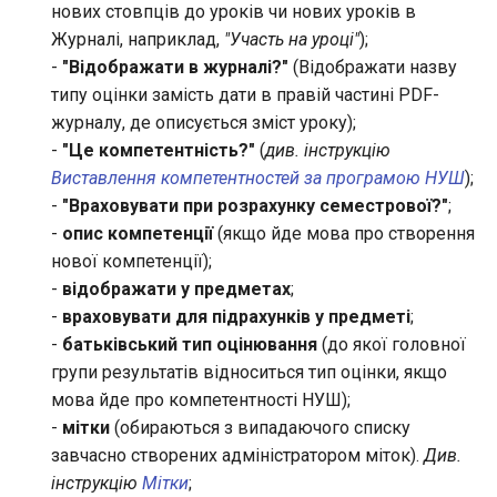
нових стовпців до уроків чи нових уроків в
Журналі, наприклад,
"Участь на уроці"
);
-
"Відображати в журналі?"
(Відображати назву
типу оцінки замість дати в правій частині PDF-
журналу, де описується зміст уроку);
-
"Це компетентність?"
(
див. інструкцію
Виставлення компетентностей за програмою НУШ
);
-
"Враховувати при розрахунку семестрової?"
;
-
опис компетенції
(якщо йде мова про створення
нової компетенції);
-
відображати у предметах
;
-
враховувати для підрахунків у предметі
;
-
батьківський тип оцінювання
(до якої головної
групи результатів відноситься тип оцінки, якщо
мова йде про компетентності НУШ);
-
мітки
(обираються з випадаючого списку
завчасно створених адміністратором міток).
Див.
інструкцію
Мітки
;