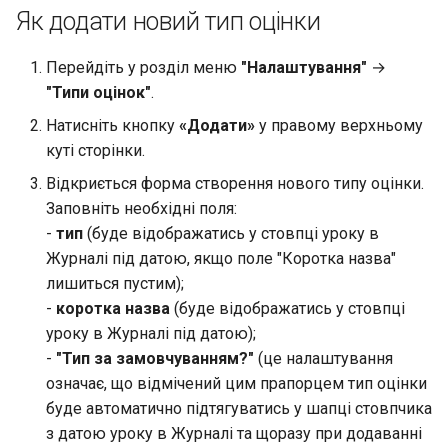
Як додати новий тип оцінки
Групи результатів
облікового запису батьк
Мережа класів
Реєстрації на програми
(налаштування)
Перейдіть у розділ меню
"Налаштування"
→
"Типи оцінок"
.
Родинні зв'язки
Групи результатів
(виставлення)
Натисніть кнопку
«Додати»
у правому верхньому
Акаунти Stripe
куті сторінки.
Відмітка про відвідуван
Відкриється форма створення нового типу оцінки.
за допомогою QR кодів
Підписки на програми
Заповніть необхідні поля:
-
тип
(буде відображатись у стовпці уроку в
Мобільний журнал
Шаблони реєстрації
Журналі під датою, якщо поле "Коротка назва"
лишиться пустим);
Дашборд віджет програм
-
коротка назва
(буде відображатись у стовпці
уроку в Журналі під датою);
-
"Тип за замовчуванням?"
(це налаштування
означає, що відмічений цим прапорцем тип оцінки
буде автоматично підтягуватись у шапці стовпчика
з датою уроку в Журналі та щоразу при додаванні