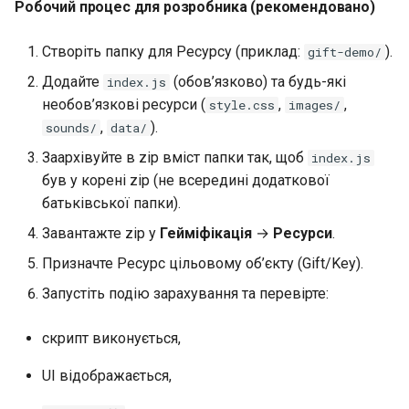
Робочий процес для розробника (рекомендовано)
Створіть папку для Ресурсу (приклад:
).
gift-demo/
Додайте
(обов’язково) та будь-які
index.js
необов’язкові ресурси (
,
,
style.css
images/
,
).
sounds/
data/
Заархівуйте в zip вміст папки так, щоб
index.js
був у корені zip (не всередині додаткової
батьківської папки).
Завантажте zip у
Гейміфікація
→
Ресурси
.
Призначте Ресурс цільовому об’єкту (Gift/Key).
Запустіть подію зарахування та перевірте:
скрипт виконується,
UI відображається,