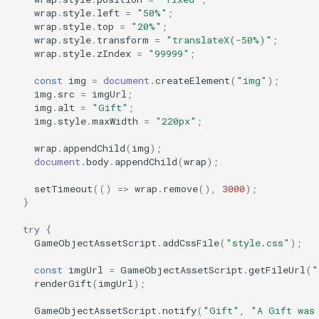
wrap
.
style
.
left
=
"50%"
;
wrap
.
style
.
top
=
"20%"
;
wrap
.
style
.
transform
=
"translateX(-50%)"
;
wrap
.
style
.
zIndex
=
"99999"
;
const
img
=
document
.
createElement
(
"img"
);
img
.
src
=
imgUrl
;
img
.
alt
=
"Gift"
;
img
.
style
.
maxWidth
=
"220px"
;
wrap
.
appendChild
(
img
);
document
.
body
.
appendChild
(
wrap
);
setTimeout
(()
=>
wrap
.
remove
(),
3000
);
}
try
{
GameObjectAssetScript
.
addCssFile
(
"style.css"
);
const
imgUrl
=
GameObjectAssetScript
.
getFileUrl
(
"
renderGift
(
imgUrl
);
GameObjectAssetScript
.
notify
(
"Gift"
,
"A Gift was