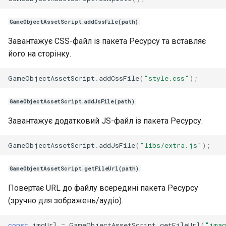
GameObjectAssetScript.addCssFile(path)
Завантажує CSS-файл із пакета Ресурсу та вставляє
його на сторінку.
GameObjectAssetScript
.
addCssFile
(
"style.css"
);
GameObjectAssetScript.addJsFile(path)
Завантажує додатковий JS-файл із пакета Ресурсу.
GameObjectAssetScript
.
addJsFile
(
"libs/extra.js"
);
GameObjectAssetScript.getFileUrl(path)
Повертає URL до файлу всередині пакета Ресурсу
(зручно для зображень/аудіо).
const
imgUrl
=
GameObjectAssetScript
.
getFileUrl
(
"imag