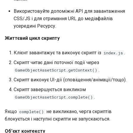
Використовуйте допоміжні API для завантаження
CSS/JS і для отримання URL до медіафайлів
усередині Ресурсу.
Життєвий цикл скрипту
Клієнт завантажує та виконує скрипт із
.
index.js
Скрипт читає дані поточної події через
.
GameObjectAssetScript.getContext()
Скрипт виконує UI-дії (сповіщення/анімації/тощо).
Скрипт завершується викликом
.
GameObjectAssetScript.complete()
Якщо
не викликано, черга скриптів
complete()
блокується і наступні скрипти не запускаються.
Об’єкт контексту