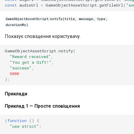
const
audioUrl
=
GameObjectAssetScript
.
getFileUrl
(
"so
GameObjectAssetScript.notify(title, message, type,
durationMs)
Показує сповіщення користувачу.
GameObjectAssetScript
.
notify
(
"Reward received"
,
"You got a Gift!"
,
"success"
,
5000
);
Приклади
Приклад 1 — Просте сповіщення
(
function
()
{
"use strict"
;