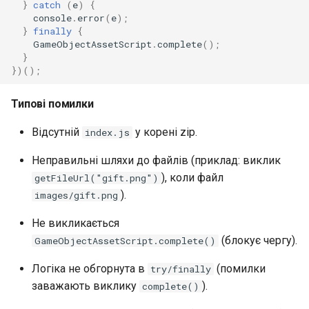
}
catch
(
e
)
{
console
.
error
(
e
);
}
finally
{
GameObjectAssetScript
.
complete
();
}
})();
Типові помилки
Відсутній
у корені zip.
index.js
Неправильні шляхи до файлів (приклад: виклик
), коли файл
getFileUrl("gift.png")
).
images/gift.png
Не викликається
(блокує чергу).
GameObjectAssetScript.complete()
Логіка не обгорнута в
(помилки
try/finally
заважають виклику
).
complete()