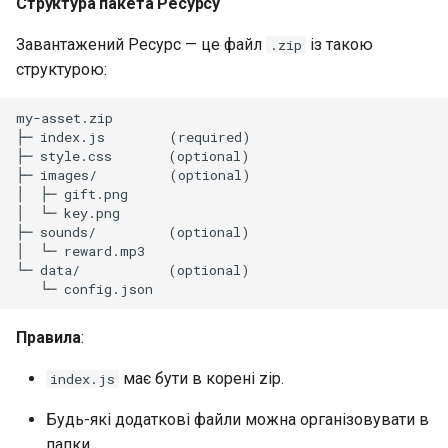
Структура пакета Ресурсу
Бібліотека навчального
закладу
Завантажений Ресурс — це файл
із такою
.zip
структурою:
Генерація посилання-
запрошення на реєстрацію
my-asset.zip

├─ index.js        (required)

├─ style.css       (optional)

├─ images/         (optional)

│  ├─ gift.png

│  └─ key.png

├─ sounds/         (optional)

│  └─ reward.mp3

└─ data/           (optional)

Правила
:
має бути в корені zip.
index.js
Будь-які додаткові файли можна організовувати в
папки.