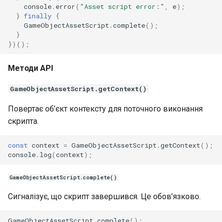
console
.
error
(
"Asset script error:"
,
e
);
}
finally
{
GameObjectAssetScript
.
complete
();
}
})();
Методи API
GameObjectAssetScript.getContext()
Повертає об’єкт контексту для поточного виконання
скрипта.
const
context
=
GameObjectAssetScript
.
getContext
();
console
.
log
(
context
);
GameObjectAssetScript.complete()
Сигналізує, що скрипт завершився. Це обов’язково.
GameObjectAssetScript
.
complete
();