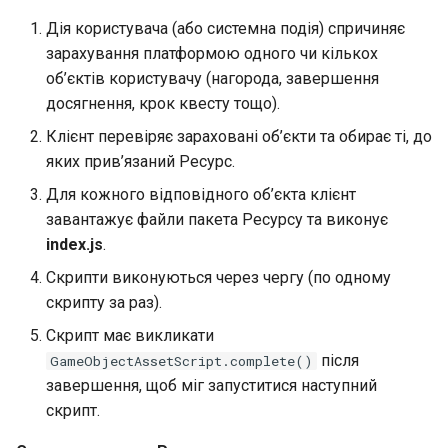
Групи результатів
облікового запису батьк
Дія користувача (або системна подія) спричиняє
Мережа класів
Реєстрації на програми
Шаблони робочих
(налаштування)
Приклад 2 — Скрипт із
зарахування платформою одного чи кількох
просторів
зовнішніми файлами
об’єктів користувачу (нагорода, завершення
Родинні зв'язки
(CSS + зображення)
Групи результатів
досягнення, крок квесту тощо).
Створення користувачем
(виставлення)
Клієнт перевіряє зараховані об’єкти та обирає ті, до
нового робочого простору
Акаунти Stripe
Типові помилки
яких прив’язаний Ресурс.
Відмітка про відвідуван
Шкільне харчування
за допомогою QR кодів
Підписки на програми
Робочий процес для
Для кожного відповідного об’єкта клієнт
розробника
завантажує файли пакета Ресурсу та виконує
Перенаправлення після
(рекомендовано)
Мобільний журнал
Шаблони реєстрації
index.js
.
входу в обліковий запис
Скрипти виконуються через чергу (по одному
Дашборд віджет програм
скрипту за раз).
Управління доступами
Скрипт має викликати
адміністрацією закладу
освіти
після
GameObjectAssetScript.complete()
завершення, щоб міг запуститися наступний
Сповіщення
скрипт.