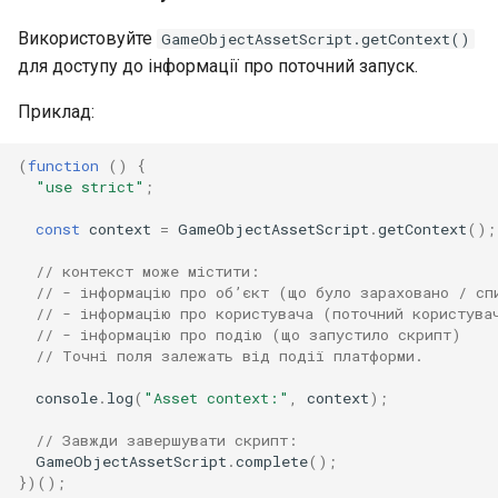
Використовуйте
GameObjectAssetScript.getContext()
для доступу до інформації про поточний запуск.
Приклад:
(
function
()
{
"use strict"
;
const
context
=
GameObjectAssetScript
.
getContext
();
// контекст може містити:
// - інформацію про об’єкт (що було зараховано / сп
// - інформацію про користувача (поточний користува
// - інформацію про подію (що запустило скрипт)
// Точні поля залежать від події платформи.
console
.
log
(
"Asset context:"
,
context
);
// Завжди завершувати скрипт:
GameObjectAssetScript
.
complete
();
})();