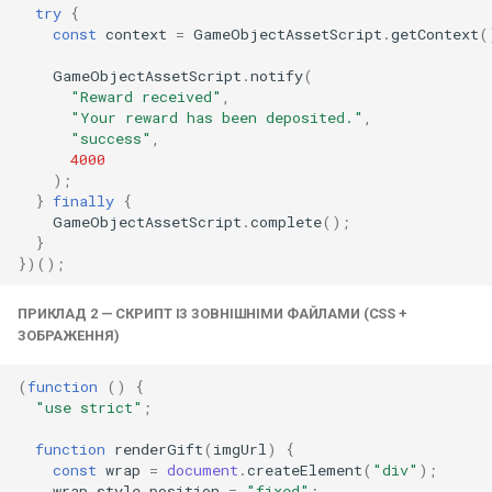
try
{
const
context
=
GameObjectAssetScript
.
getContext
(
GameObjectAssetScript
.
notify
(
"Reward received"
,
"Your reward has been deposited."
,
"success"
,
4000
);
}
finally
{
GameObjectAssetScript
.
complete
();
}
})();
ПРИКЛАД 2 — СКРИПТ ІЗ ЗОВНІШНІМИ ФАЙЛАМИ (CSS +
ЗОБРАЖЕННЯ)
(
function
()
{
"use strict"
;
function
renderGift
(
imgUrl
)
{
const
wrap
=
document
.
createElement
(
"div"
);
wrap
.
style
.
position
=
"fixed"
;