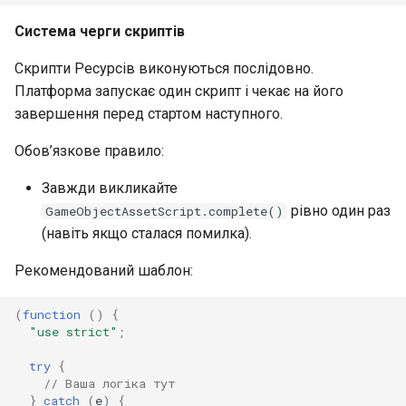
Система черги скриптів
Скрипти Ресурсів виконуються послідовно.
Платформа запускає один скрипт і чекає на його
завершення перед стартом наступного.
Обов’язкове правило:
Завжди викликайте
рівно один раз
GameObjectAssetScript.complete()
(навіть якщо сталася помилка).
Рекомендований шаблон:
(
function
()
{
"use strict"
;
try
{
// Ваша логіка тут
}
catch
(
e
)
{