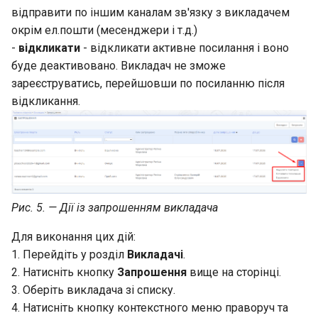
відправити по іншим каналам зв'язку з викладачем
окрім ел.пошти (месенджери і т.д.)
-
відкликати
- відкликати активне посилання і воно
буде деактивовано. Викладач не зможе
зареєструватись, перейшовши по посиланню після
відкликання.
Рис. 5. — Дії із запрошенням викладача
Для виконання цих дій:
1. Перейдіть у розділ
Викладачі
.
2. Натисніть кнопку
Запрошення
вище на сторінці.
3. Оберіть викладача зі списку.
4. Натисніть кнопку контекстного меню праворуч та