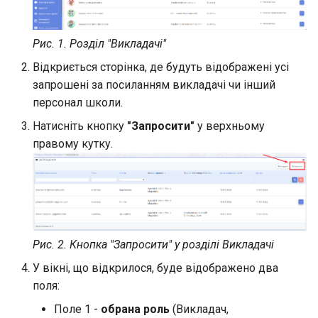
Групи результатів
облікового запису батьк
Мережа класів
Реєстрації на програми
Шаблони робочих
(налаштування)
Рис. 1. Розділ "Викладачі"
просторів
Родинні зв'язки
Групи результатів
Відкриється сторінка, де будуть відображені усі
Створення користувачем
(виставлення)
запрошені за посиланням викладачі чи інший
нового робочого простору
Акаунти Stripe
персонал школи.
Відмітка про відвідуван
Натисніть кнопку
"Запросити"
у верхньому
Шкільне харчування
за допомогою QR кодів
Підписки на програми
правому кутку.
Перенаправлення після
Мобільний журнал
Шаблони реєстрації
входу в обліковий запис
Дашборд віджет програм
Управління доступами
адміністрацією закладу
Рис. 2. Кнопка "Запросити" у розділі Викладачі
освіти
У вікні, що відкрилося, буде відображено два
поля:
Сповіщення
Поле 1 -
обрана роль
(Викладач,