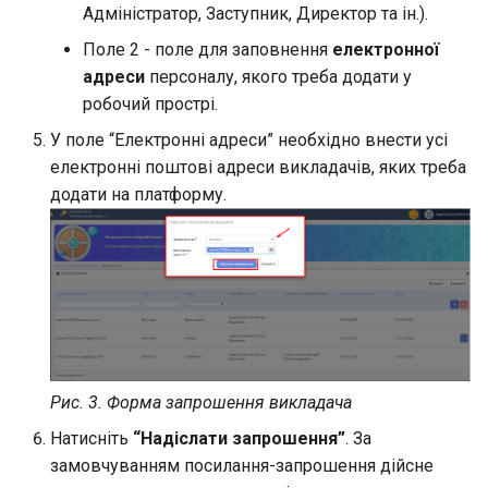
Бібліотека навчального
Адміністратор, Заступник, Директор та ін.).
закладу
Поле 2 - поле для заповнення
електронної
адреси
персоналу, якого треба додати у
Генерація посилання-
робочий прострі.
запрошення на реєстрацію
У поле “Електронні адреси” необхідно внести усі
електронні поштові адреси викладачів, яких треба
додати на платформу.
Рис. 3. Форма запрошення викладача
Натисніть
“Надіслати запрошення”
. За
замовчуванням посилання-запрошення дійсне