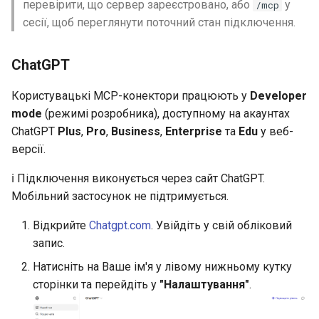
перевірити, що сервер зареєстровано, або
у
/mcp
сесії, щоб переглянути поточний стан підключення.
ChatGPT
Користувацькі MCP-конектори працюють у
Developer
mode
(режимі розробника), доступному на акаунтах
ChatGPT
Plus
,
Pro
,
Business
,
Enterprise
та
Edu
у веб-
версії.
ℹ️ Підключення виконується через сайт ChatGPT.
Мобільний застосунок не підтримується.
Відкрийте
Chatgpt.com
. Увійдіть у свій обліковий
запис.
Натисніть на Ваше ім'я у лівому нижньому кутку
сторінки та перейдіть у
"Налаштування"
.