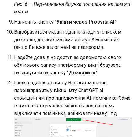
Рис. 6 — Перемикання бігунка посилання на пам'яті
й чати
Натисніть кнопку
"Увійти через Prosvita AI"
.
Відобразиться екран надання згоди зі списком
дозволів, до яких матиме доступ АI-помічник
(якщо Ви вже залогінені на платформі).
Надайте дозвіл на доступ за допомогою свого
облікового запису платформи у вікні браузера,
натиснувши на кнопку
"Дозволити"
.
Після надання дозволу Вас автоматично
перенаправить у вікно чату Chat GPT зі
сповіщенням про підключення AI-помічника. Саме
в цих налаштуваннях можна в подальшому
відключати помічника, змінювати назву і т.д.