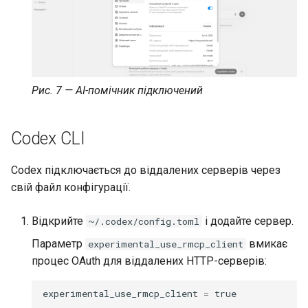
Рис. 7 — AI-помічник підключений
Codex CLI
Codex підключається до віддалених серверів через
свій файл конфігурації.
Відкрийте
і додайте сервер.
~/.codex/config.toml
Параметр
вмикає
experimental_use_rmcp_client
процес OAuth для віддалених HTTP-серверів:
experimental_use_rmcp_client
=
true