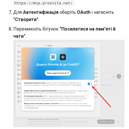
.
https://mcp.prosvita.net/
Для
Автентифікація
оберіть
OAuth
і натисніть
"Створити"
.
Перемикніть бігунок
"Посилатися на пам'яті й
чати"
.