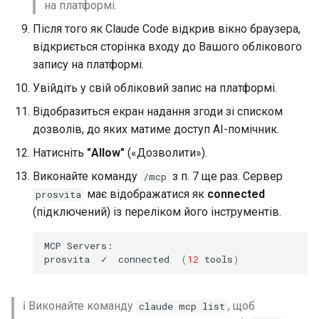
на платформі.
Після того як Claude Code відкрив вікно браузера,
відкриється сторінка входу до Вашого облікового
запису на платформі.
Увійдіть у свій обліковий запис на платформі.
Відобразиться екран надання згоди зі списком
дозволів, до яких матиме доступ AI-помічник.
Натисніть
"Allow"
(«Дозволити»).
Виконайте команду
з п. 7 ще раз. Сервер
/mcp
має відображатися як
connected
prosvita
(підключений) із переліком його інструментів.
MCP
Servers:

prosvita
✓
connected
(
12
tools
)
ℹ️ Виконайте команду
, щоб
claude mcp list