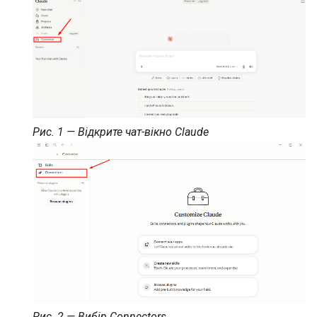
Бібліотека навчального
закладу
Генерація посилання-
запрошення на реєстрацію
Рис. 1 — Відкрите чат-вікно Claude
Рис. 2 — Вибір Connectors