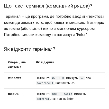
Що таке термінал (командний рядок)?
Термінал — це програма, де потрібно вводити текстові
команди замість того, щоб клацати мишкою. Виглядає
як темне (або світле) вікно з мигаючим курсором.
Потрібно ввести команду та натиснути "Enter".
Як відкрити термінал?
Операційна
Як відкрити
система
Windows
Натисніть
, введіть
або
Win + R
cmd
, натисніть OK
powershell
macOS
Натисніть
, введіть
Cmd + Пробіл
, натисніть Enter
Terminal