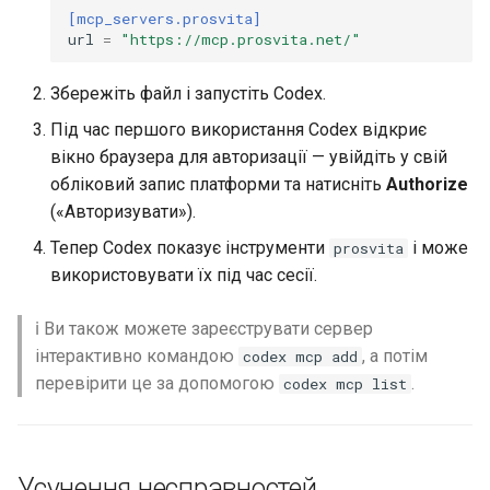
[mcp_servers.prosvita]
url
=
"https://mcp.prosvita.net/"
Збережіть файл і запустіть Codex.
Під час першого використання Codex відкриє
вікно браузера для авторизації — увійдіть у свій
обліковий запис платформи та натисніть
Authorize
(«Авторизувати»).
Тепер Codex показує інструменти
і може
prosvita
використовувати їх під час сесії.
ℹ️ Ви також можете зареєструвати сервер
інтерактивно командою
, а потім
codex mcp add
перевірити це за допомогою
.
codex mcp list
Усунення несправностей