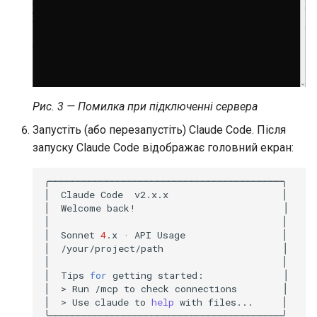
Рис. 3 — Помилка при підключенні сервера
Запустіть (або перезапустіть) Claude Code. Після
запуску Claude Code відображає головний екран:
╭─────────────────────────────────────────╮

│
Claude
Code
v2.x.x
│

│
Welcome
back!
│

│
│

│
Sonnet
4
.x
·
API
Usage
│

│
/your/project/path
│

│
│

│
Tips
for
getting
started:
│

│
>
Run
/mcp
to
check
connections
│

│
>
Use
claude
to
help
with
files...
│

╰─────────────────────────────────────────╯
