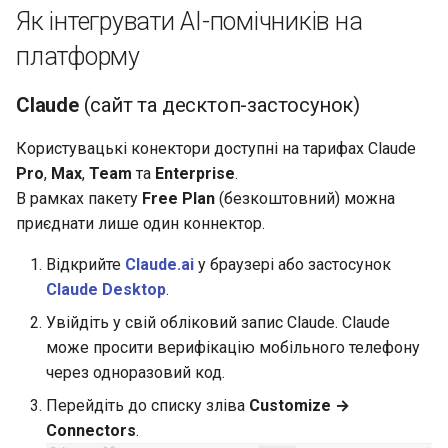
Як інтегрувати AI-помічників на
налаштування робочого
Групи результатів
облікового запису батьк
Мережа класів
простору:
Реєстрації на програми
Шаблони робочих
(налаштування)
платформу
просторів
Інструменти, які
Родинні зв'язки
Групи результатів
Claude
(сайт та десктоп-застосунок)
дозволяють
Створення користувачем
(виставлення)
налаштовувати систему
нового робочого простору
Акаунти Stripe
Користувацькі конектори доступні на тарифах Claude
досягнень, нагород, квестів
Відмітка про відвідуван
Pro
,
Max
,
Team
та
Enterprise
.
та ігрових механік:
Шкільне харчування
за допомогою QR кодів
Підписки на програми
В рамках пакету
Free Plan
(безкоштовний) можна
приєднати лише один коннектор.
Перенаправлення після
Мобільний журнал
Шаблони реєстрації
входу в обліковий запис
Відкрийте
Claude.ai
у браузері або застосунок
Дашборд віджет програм
Claude Desktop
.
Управління доступами
Увійдіть у свій обліковий запис Claude. Claude
адміністрацією закладу
може просити верифікацію мобільного телефону
освіти
через одноразовий код.
Перейдіть до списку зліва
Customize →
Сповіщення
Connectors
.