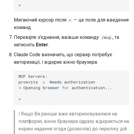
Мигаючий курсор після
— це поле для введення
>
команд.
Перевірте з'єднання, ввівши команду
, та
/mcp
натисніть
Enter
.
Claude Code визначить, що сервер потребує
авторизації, і відкриє вікно браузера.
MCP
Servers:

prosvita
⚠
Needs
authorization

→
Opening
browser
for
authentication...

ℹ️ Якщо Ви раніше вже авторизовувалися на
платформі, вікно браузера одразу відкриється на
екрані надання згоди (дозволів) до переліку дій