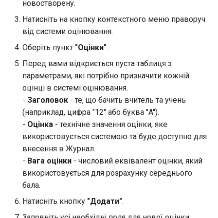
новостворену.
Натисніть на кнопку контекстного меню праворуч
від системи оцінювання.
Оберіть пункт
"Оцінки"
.
Перед вами відкриється пуста таблиця з
параметрами, які потрібно призначити кожній
оцінці в системі оцінювання.
-
Заголовок
- те, що бачить вчитель та учень
(наприклад, цифра "12" або буква "A").
-
Оцінка
- технічне значення оцінки, яке
використовується системою та буде доступно для
внесення в Журнал.
-
Вага оцінки
- числовий еквівалент оцінки, який
використовується для розрахунку середнього
бала.
Натисніть кнопку
"Додати"
.
Заповніть усі необхідні поля для нової оцінки.