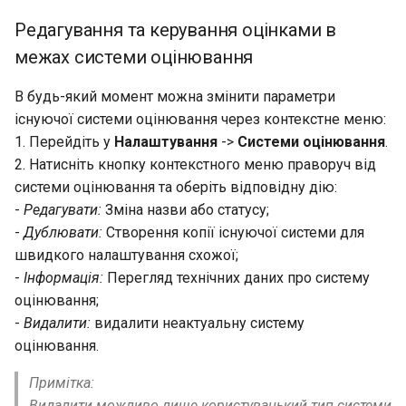
Редагування та керування оцінками в
межах системи оцінювання
В будь-який момент можна змінити параметри
існуючої системи оцінювання через контекстне меню:
1. Перейдіть у
Налаштування
->
Системи оцінювання
.
2. Натисніть кнопку контекстного меню праворуч від
системи оцінювання та оберіть відповідну дію:
-
Редагувати:
Зміна назви або статусу;
-
Дублювати:
Створення копії існуючої системи для
швидкого налаштування схожої;
-
Інформація:
Перегляд технічних даних про систему
оцінювання;
-
Видалити:
видалити неактуальну систему
оцінювання.
Примітка:
Видалити можливо лише користувацький тип системи