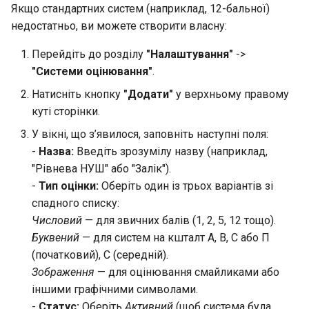
Якщо стандартних систем (наприклад, 12-бальної)
недостатньо, ви можете створити власну:
Перейдіть до розділу
"Налаштування"
->
"Системи оцінювання"
.
Натисніть кнопку
"Додати"
у верхньому правому
куті сторінки.
У вікні, що з’явилося, заповніть наступні поля:
-
Назва:
Введіть зрозумілу назву (наприклад,
"Рівнева НУШ" або "Залік").
-
Тип оцінки:
Оберіть один із трьох варіантів зі
спадного списку:
Числовий
— для звичних балів (1, 2, 5, 12 тощо).
Буквений
— для систем на кшталт A, B, C або П
(початковий), С (середній).
Зображення
— для оцінювання смайликами або
іншими графічними символами.
-
Статус:
Оберіть
Активний
(щоб система була