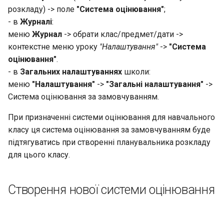
розкладу) -> поле
"Система оцінювання"
;
Групи результатів
облікового запису батьк
Мережа класів
- в
Журналі
:
Реєстрації на програми
(налаштування)
меню
Журнал
-> обрати клас/предмет/дати ->
Родинні зв'язки
контекстне меню уроку
"Налаштування"
Групи результатів
->
"Система
(виставлення)
оцінювання"
.
Акаунти Stripe
- в
Загальних налаштуваннях
школи:
Відмітка про відвідуван
меню
"Налаштування"
->
"Загальні налаштування"
->
за допомогою QR кодів
Підписки на програми
Система оцінювання за замовчуванням.
При призначенні системи оцінювання для навчального
Мобільний журнал
Шаблони реєстрації
класу ця система оцінювання за замовчуванням буде
підтягуватись при створенні планувальника розкладу
Дашборд віджет програм
для цього класу.
Створення нової системи оцінювання