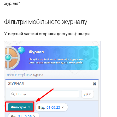
у мобільному журналі
Бібліотека навчального
журнал"
закладу
Дії та пошук у мобільному
журналі
Фільтри мобільного журналу
Генерація посилання-
запрошення на реєстрацію
У верхній частині сторінки доступні фільтри: